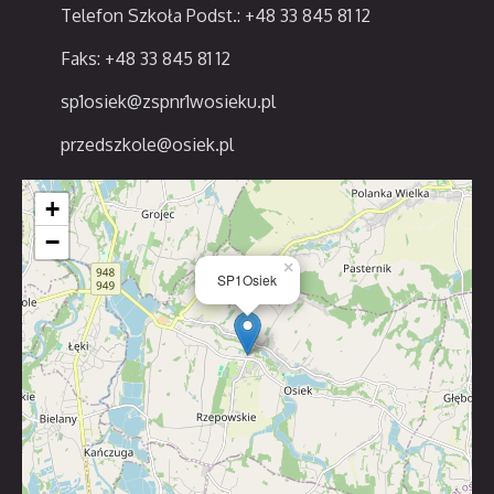
Telefon Szkoła Podst.: +48 33 845 81 12
Faks: +48 33 845 81 12
sp1osiek@zspnr1wosieku.pl
przedszkole@osiek.pl
+
−
×
SP1Osiek