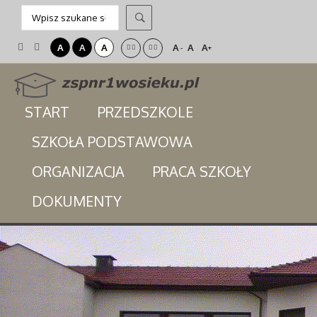
A
A
A
A
A
A
-
+
START
PRZEDSZKOLE
SZKOŁA PODSTAWOWA
ORGANIZACJA
PRACA SZKOŁY
DOKUMENTY